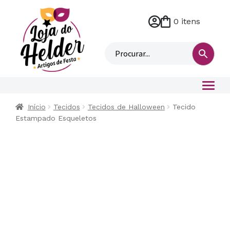
0 itens
M
i
n
h
a
c
o
Início
Tecidos
Tecidos de Halloween
Tecido
n
Estampado Esqueletos
t
a