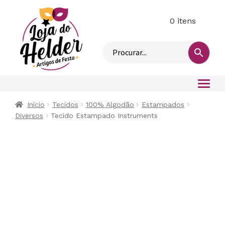
0 itens
M
i
n
h
a
c
o
Início
Tecidos
100% Algodão
Estampados
n
Diversos
Tecido Estampado Instruments
t
a