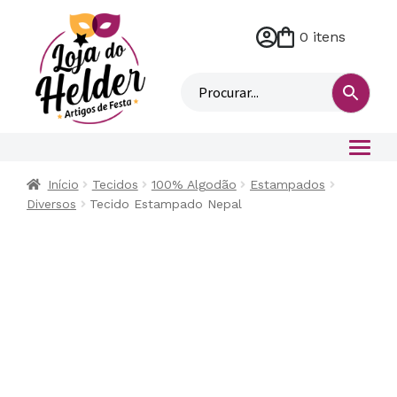
0 itens
M
i
n
h
a
c
o
Início
Tecidos
100% Algodão
Estampados
n
Diversos
Tecido Estampado Nepal
t
a