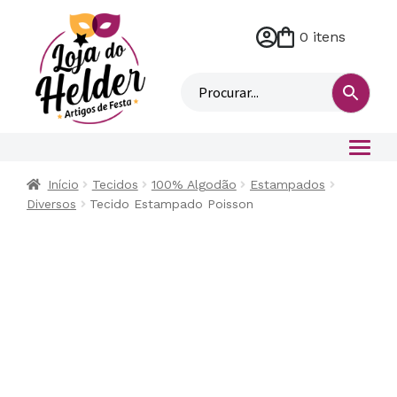
0 itens
M
i
n
h
a
c
o
Início
Tecidos
100% Algodão
Estampados
n
Diversos
Tecido Estampado Poisson
t
a