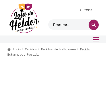
0 itens
M
i
n
h
a
c
o
Início
Tecidos
Tecidos de Halloween
Tecido
n
Estampado Posada
t
a