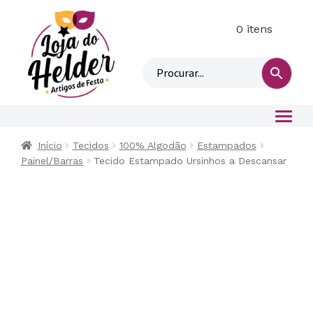
0 itens
M
i
n
h
a
c
o
Início
Tecidos
100% Algodão
Estampados
n
Painel/Barras
Tecido Estampado Ursinhos a Descansar
t
a