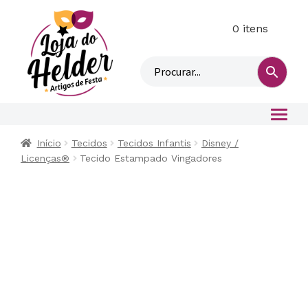
0 itens
M
i
n
h
a
c
o
Início
Tecidos
Tecidos Infantis
Disney /
n
Licenças®
Tecido Estampado Vingadores
t
a