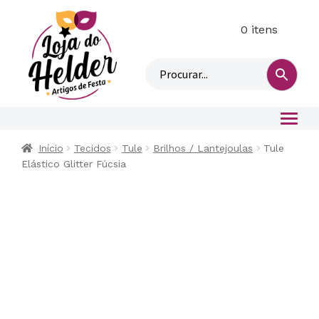
0 itens
M
i
n
h
a
c
o
Início
Tecidos
Tule
Brilhos / Lantejoulas
Tule
n
Elástico Glitter Fúcsia
t
a