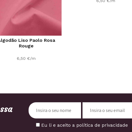
6,50
€
/m
lgodão Liso Paolo Rosa
Rouge
6,50
€
/m
ossa
Eu li e aceito a política de privacidade