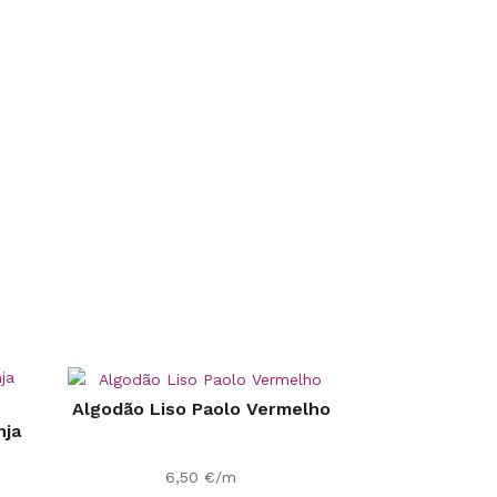
Algodão Liso Paolo Vermelho
nja
6,50
€
/m