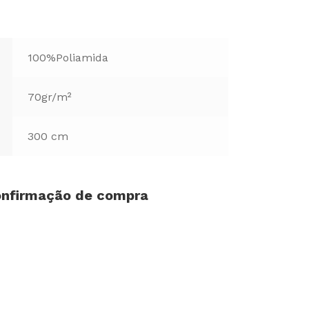
100%Poliamida
70gr/m²
300 cm
confirmação de compra