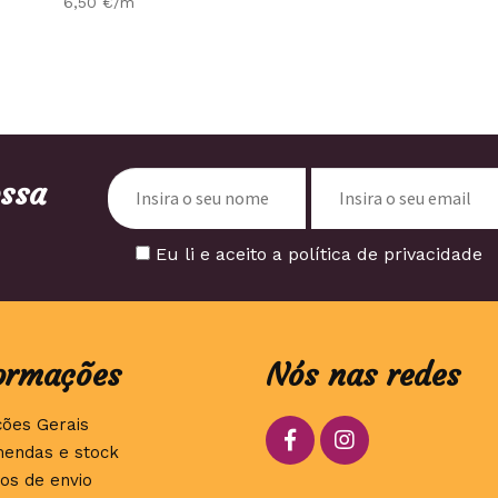
6,50
€
/m
ossa
Eu li e aceito a política de privacidade
ormações
Nós nas redes
ções Gerais
endas e stock
os de envio