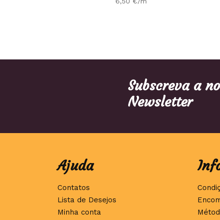
6,50
€
/m
Subscreva a n
Newsletter
Ajuda
Inf
Contatos
Condi
Lista de Desejos
Encom
Minha conta
Métod