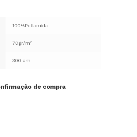
100%Poliamida
70gr/m²
300 cm
confirmação de compra