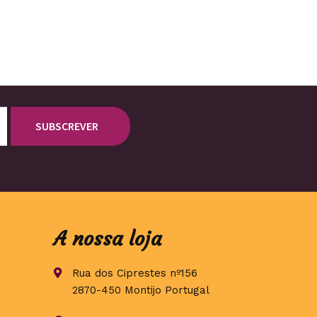
A nossa loja
Rua dos Ciprestes nº156
2870-450 Montijo Portugal