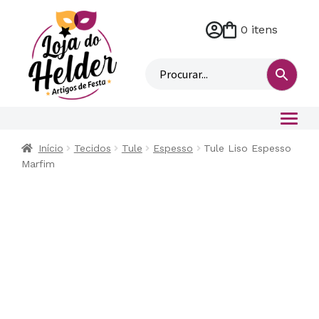
0 itens
M
i
n
h
a
c
o
Início
Tecidos
Tule
Espesso
Tule Liso Espesso
n
Marfim
t
a