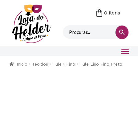
0 itens
M
i
n
h
a
c
o
Início
Tecidos
Tule
Fino
Tule Liso Fino Preto
n
t
a