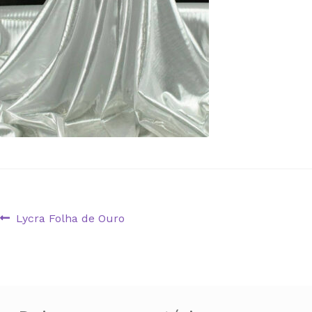
Navegação
Artigo
Lycra Folha de Ouro
anterior:
de
artigos