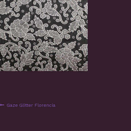
Navegação
Artigo
Gaze Glitter Florencia
anterior:
de
artigos