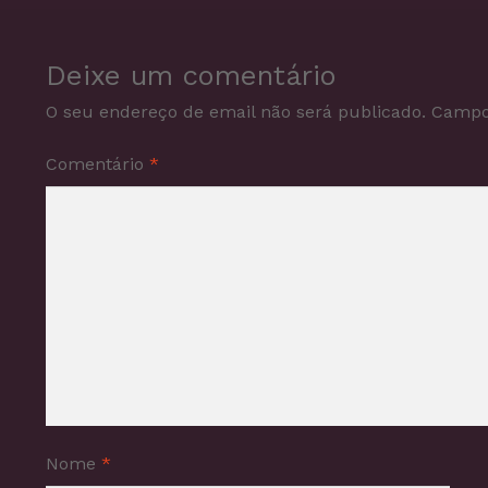
Deixe um comentário
O seu endereço de email não será publicado.
Campo
Comentário
*
Nome
*