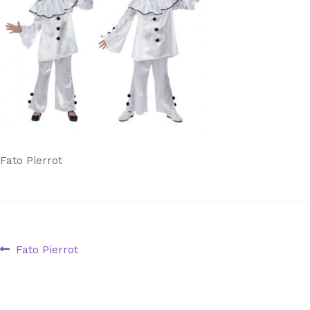
Fato Pierrot
Navegação
Artigo
Fato Pierrot
anterior:
de
artigos