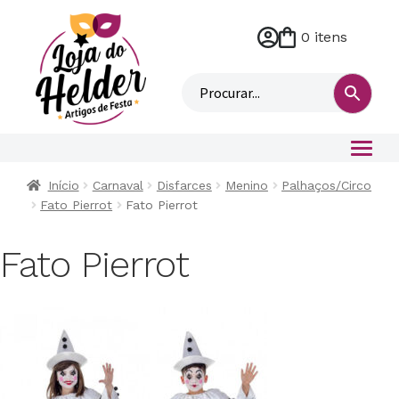
0 itens
M
i
n
h
a
c
o
Início
Carnaval
Disfarces
Menino
Palhaços/Circo
n
Fato Pierrot
Fato Pierrot
t
a
Fato Pierrot