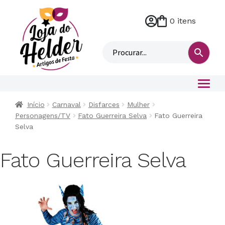
0 itens
M
i
n
h
a
c
o
Início
Carnaval
Disfarces
Mulher
n
Personagens/TV
Fato Guerreira Selva
Fato Guerreira
t
Selva
a
Fato Guerreira Selva