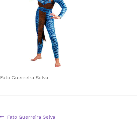
Fato Guerreira Selva
Navegação
Artigo
Fato Guerreira Selva
anterior:
de