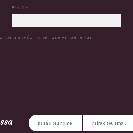
Email
*
or para a próxima vez que eu comentar.
ossa