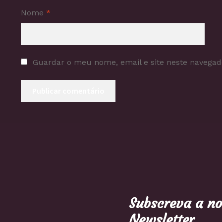
Nome
*
Guardar o meu nome, email e site neste navegad
Subscreva a n
Newsletter