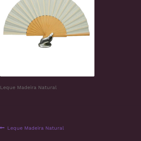
Leque Madeira Natural
Navegação
Artigo
Leque Madeira Natural
anterior: