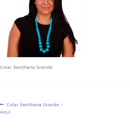
Colar Sevilhana Grande
Navegação
Artigo
Colar Sevilhana Grande –
anterior:
Azul
de
artigos