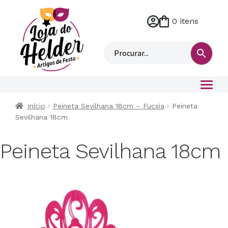
0 itens
M
i
n
h
a
c
o
Início
Peineta Sevilhana 18cm – Fucsia
Peineta
n
Sevilhana 18cm
t
a
Peineta Sevilhana 18cm