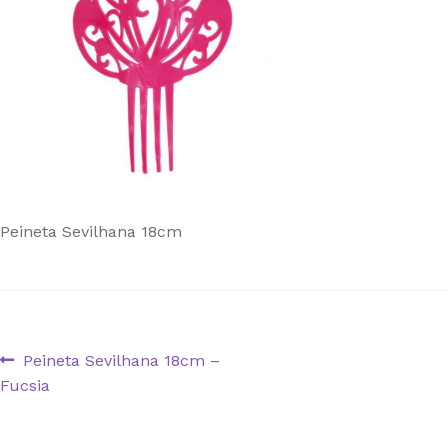
Peineta Sevilhana 18cm
Navegação
Artigo
Peineta Sevilhana 18cm –
anterior:
Fucsia
de
artigos