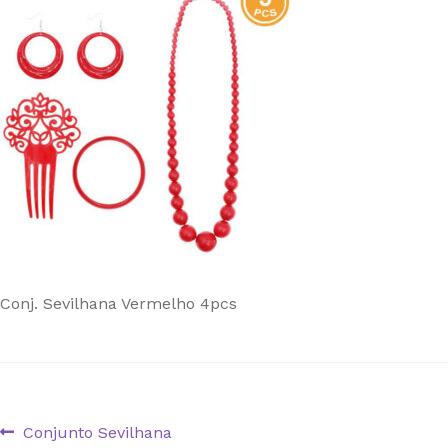
Conj. Sevilhana Vermelho 4pcs
Navegação
Artigo
Conjunto Sevilhana