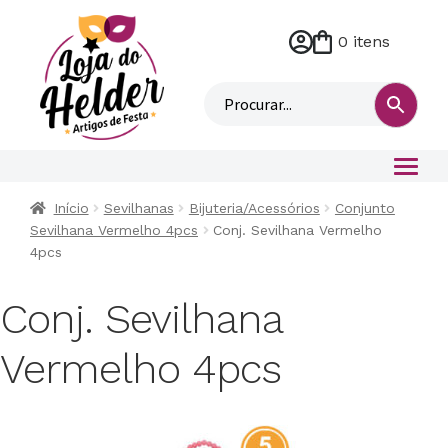
0 itens
M
i
n
h
a
c
o
Início
Sevilhanas
Bijuteria/Acessórios
Conjunto
n
Sevilhana Vermelho 4pcs
Conj. Sevilhana Vermelho
t
4pcs
a
Conj. Sevilhana
Vermelho 4pcs