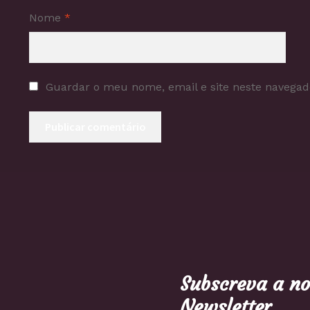
Nome
*
Guardar o meu nome, email e site neste navegad
Subscreva a n
Newsletter