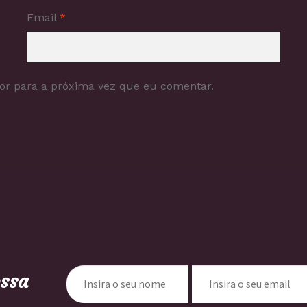
Email
*
or para a próxima vez que eu comentar.
ossa