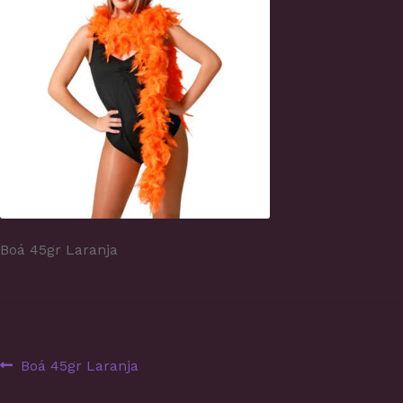
Boá 45gr Laranja
Navegação
Artigo
Boá 45gr Laranja
anterior: