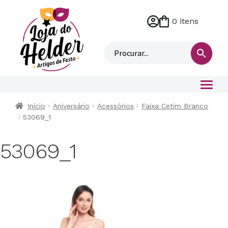
0 itens
M
i
n
h
a
c
o
Início
Aniversário
Acessórios
Faixa Cetim Branco
n
53069_1
t
a
53069_1