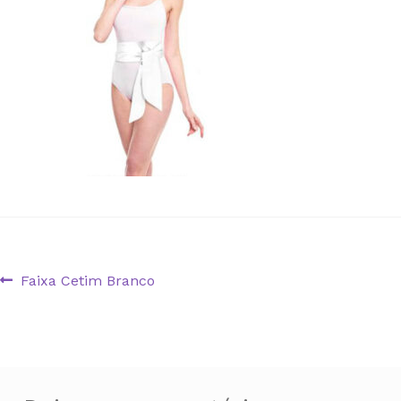
Navegação
Artigo
Faixa Cetim Branco
anterior:
de
artigos