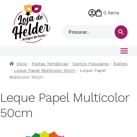
0 itens
M
i
n
h
a
c
o
Início
Festas Temáticas
Santos Populares
Balões
n
Leque Papel Multicolor 50cm
Leque Papel
t
Multicolor 50cm
a
Leque Papel Multicolor
50cm