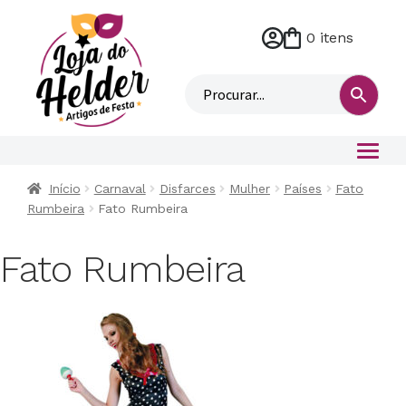
0 itens
M
i
n
h
a
c
o
Início
Carnaval
Disfarces
Mulher
Países
Fato
n
Rumbeira
Fato Rumbeira
t
a
Fato Rumbeira