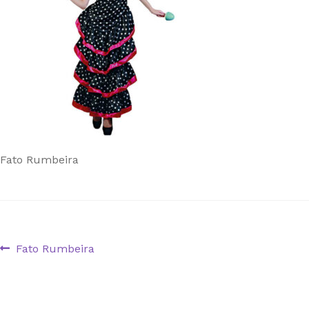
Fato Rumbeira
Navegação
Artigo
Fato Rumbeira
anterior:
de
artigos