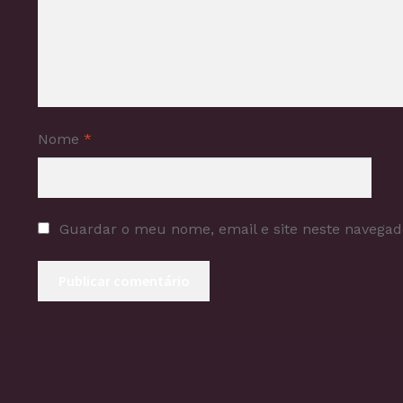
Nome
*
Guardar o meu nome, email e site neste navegad