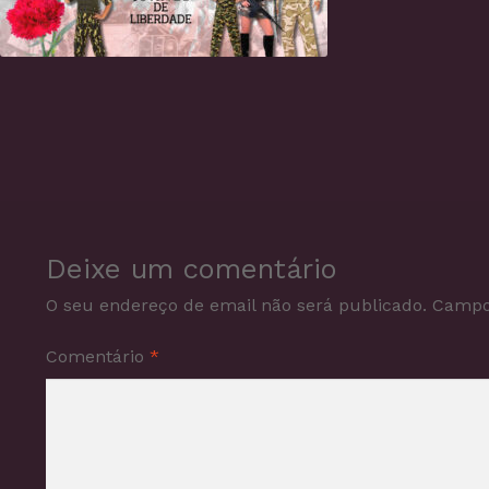
Deixe um comentário
O seu endereço de email não será publicado.
Campo
Comentário
*