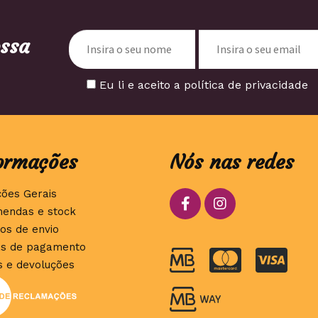
ossa
Eu li e aceito a política de privacidade
ormações
Nós nas redes
ções Gerais
endas e stock
os de envio
s de pagamento
s e devoluções