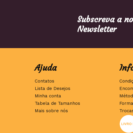
Subscreva a n
Newsletter
Ajuda
Inf
Contatos
Condi
Lista de Desejos
Encom
Minha conta
Métod
Tabela de Tamanhos
Forma
Mais sobre nós
Troca