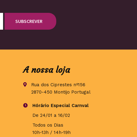
A nossa loja
Rua dos Ciprestes nº156
2870-450 Montijo Portugal
Hórário Especial Carnval
De 24/01 a 16/02
Todos os Dias
10h-13h / 14h-19h