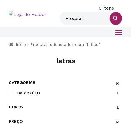
0 itens
M
i
n
h
a
c
Início
Produtos etiquetados com “letras”
o
n
letras
t
a
CATEGORIAS
Balões
(21)
CORES
PREÇO