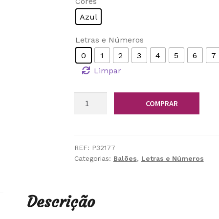
Cores
Azul
Letras e Números
0
1
2
3
4
5
6
7
Limpar
Quantidade
COMPRAR
de
Balão
Foil
Números
REF:
P32177
Categorias:
Balões
,
Letras e Números
42''
Azul
Descrição