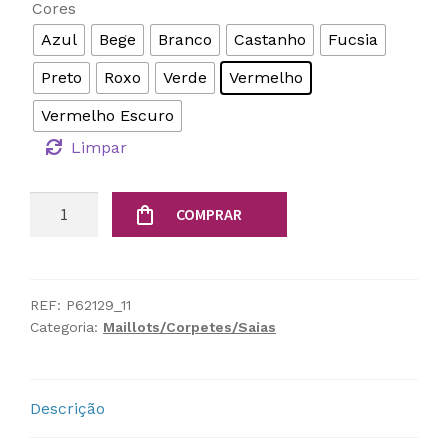
Cores
Azul
Bege
Branco
Castanho
Fucsia
Preto
Roxo
Verde
Vermelho
Vermelho Escuro
Limpar
Quantidade
COMPRAR
de
Cinto
Corset
Clássico
REF:
P62129_11
Categoria:
Maillots/Corpetes/Saias
Descrição