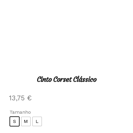
Cinto Corset Clássico
13,75
€
Tamanho
S
M
L