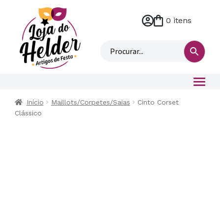
0 itens
M
i
n
h
a
c
o
Início
Maillots/Corpetes/Saias
Cinto Corset
n
Clássico
t
a