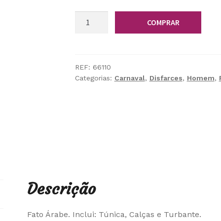
Quantidade
COMPRAR
de
Fato
Árabe
REF:
66110
Categorias:
Carnaval
,
Disfarces
,
Homem
,
Descrição
Fato Árabe. Inclui: Túnica, Calças e Turbante.