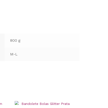
800 g
M-L