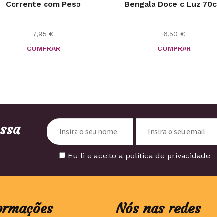
Corrente com Peso
Bengala Doce c Luz 70
7,95
€
6,50
€
COMPRAR
COMPRAR
ossa
Eu li e aceito a política de privacidade
ormações
Nós nas redes