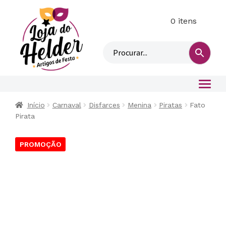
0 itens
M
i
n
h
a
c
o
Início
Carnaval
Disfarces
Menina
Piratas
Fato
n
Pirata
t
a
PROMOÇÃO