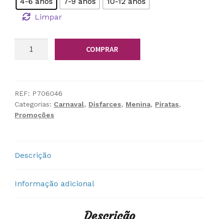
4-6 anos
7-9 anos
10-12 anos
era:
é:
Limpar
19,75 €.
17,00 €.
Quantidade
COMPRAR
de
Fato
Pirata
REF:
P706046
Categorias:
Carnaval
,
Disfarces
,
Menina
,
Piratas
,
Promoções
Descrição
Informação adicional
Descrição