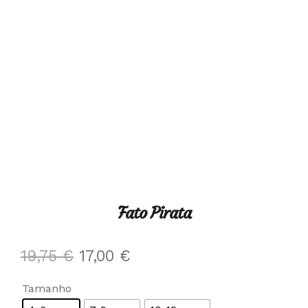
Fato Pirata
O
O
19,75
€
17,00
€
preço
preço
Tamanho
original
atual