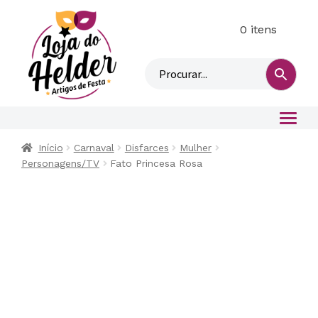
0 itens
M
i
n
h
a
c
o
Início
Carnaval
Disfarces
Mulher
n
Personagens/TV
Fato Princesa Rosa
t
a