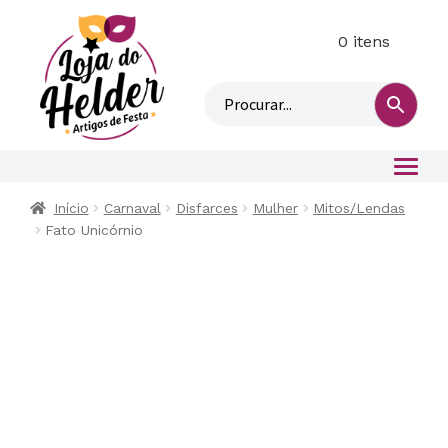
0 itens
M
i
n
h
a
c
o
Início
Carnaval
Disfarces
Mulher
Mitos/Lendas
n
Fato Unicórnio
t
a