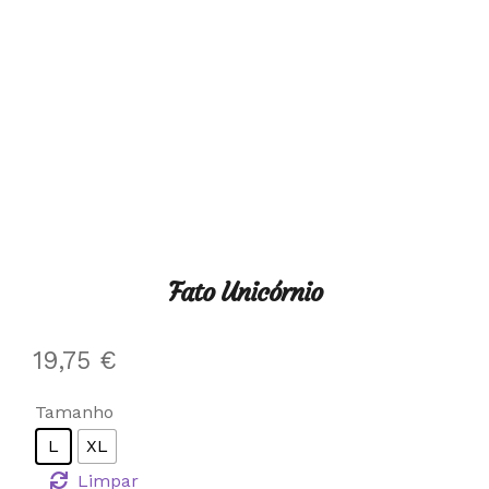
Fato Unicórnio
19,75
€
Tamanho
L
XL
Limpar