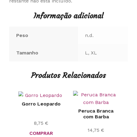
restante não está incluído.
Informação adicional
Peso
n.d.
Tamanho
L, XL
Produtos Relacionados
Gorro Leopardo
Peruca Branca
com Barba
8,75
€
14,75
€
COMPRAR