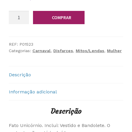
Quantidade
COMPRAR
de
Fato
Unicórnio
REF:
P01523
Categorias:
Carnaval
,
Disfarces
,
Mitos/Lendas
,
Mulher
Descrição
Informação adicional
Descrição
Fato Unicórnio. Inclui: Vestido e Bandolete. O