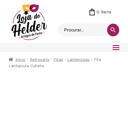
0 itens
M
i
n
h
a
c
o
Início
Retrosaria
Fitas
Lantejoulas
Fita
n
Lantejoula Cubeta
t
a