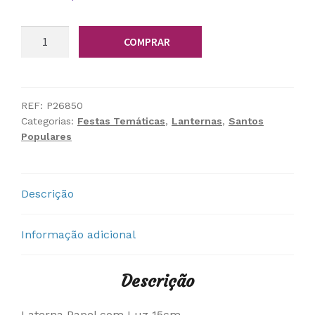
Quantidade
COMPRAR
de
Laterna
Papel
com
REF:
P26850
Categorias:
Festas Temáticas
,
Lanternas
,
Santos
Luz
Populares
15cm
Descrição
Informação adicional
Descrição
Laterna Papel com Luz 15cm