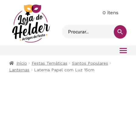
0 itens
M
i
n
h
a
c
o
Início
Festas Temáticas
Santos Populares
n
Lanternas
Laterna Papel com Luz 15cm
t
a