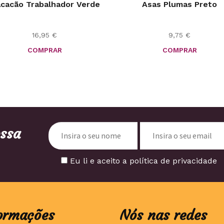
cacão Trabalhador Verde
Asas Plumas Preto
16,95
€
9,75
€
COMPRAR
COMPRAR
ossa
Eu li e aceito a política de privacidade
ormações
Nós nas redes