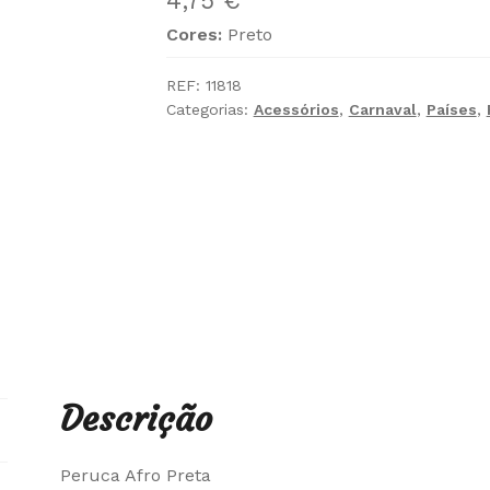
4,75
€
Cores:
Preto
REF:
11818
Categorias:
Acessórios
,
Carnaval
,
Países
,
Descrição
Peruca Afro Preta