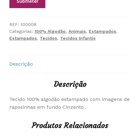
REF:
t00008
Categorias:
100% Algodão
,
Animais
,
Estampados
,
Estampados
,
Tecidos
,
Tecidos Infantis
Descrição
Descrição
Tecido 100% algodão estampado com imagens de
raposinhas em fundo Cinzento .
Produtos Relacionados