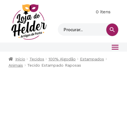
0 itens
M
i
n
h
a
c
o
Início
Tecidos
100% Algodão
Estampados
n
Animais
Tecido Estampado Raposas
t
a