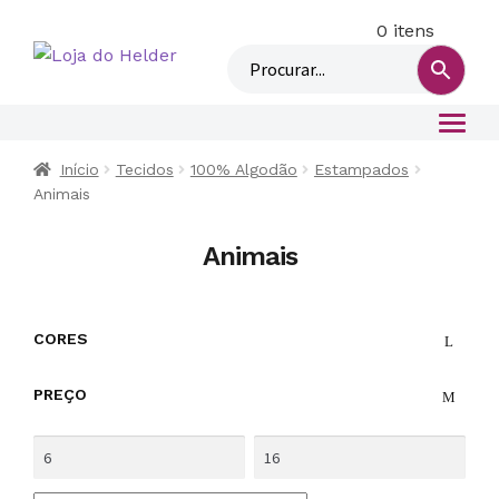
0 itens
M
i
n
h
a
c
Início
Tecidos
100% Algodão
Estampados
Animais
o
n
Animais
t
a
CORES
PREÇO