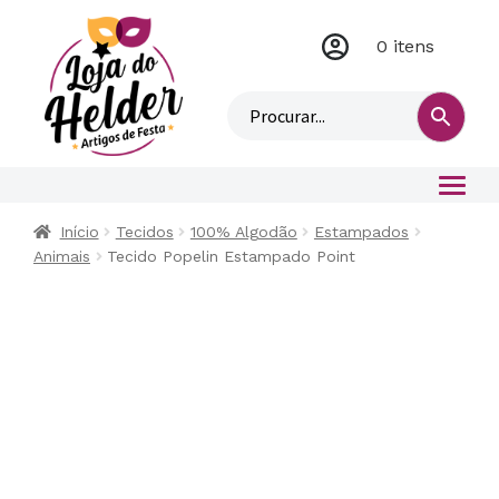
0 itens
M
i
n
h
a
c
o
Início
Tecidos
100% Algodão
Estampados
n
Animais
Tecido Popelin Estampado Point
t
a