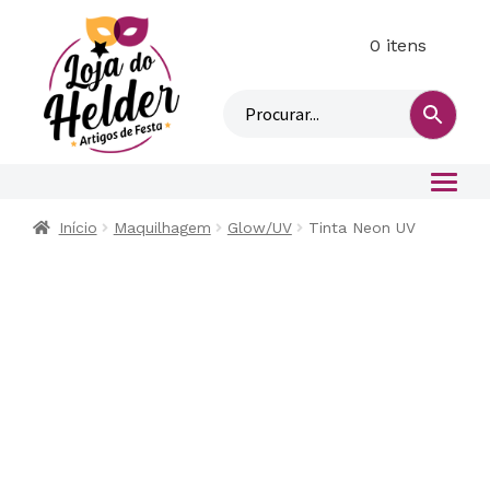
0 itens
M
i
n
h
a
c
o
Início
Maquilhagem
Glow/UV
Tinta Neon UV
n
t
a