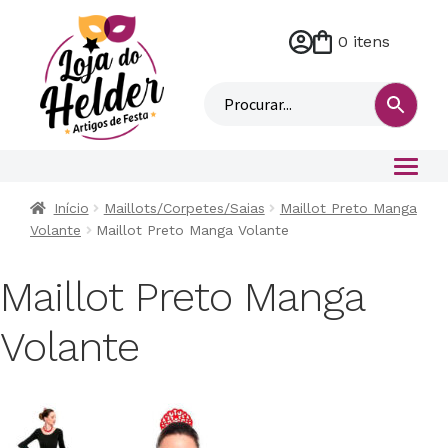
0 itens
M
i
n
h
a
c
o
Início
Maillots/Corpetes/Saias
Maillot Preto Manga
n
Volante
Maillot Preto Manga Volante
t
a
Maillot Preto Manga
Volante